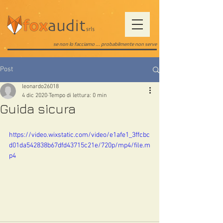
se non lo facciamo ... probabilmente non serve
Post
leonardo26018
4 dic 2020
Tempo di lettura: 0 min
Guida sicura
https://video.wixstatic.com/video/e1afe1_3ffcbc
d01da542838b67dfd43715c21e/720p/mp4/file.m
p4