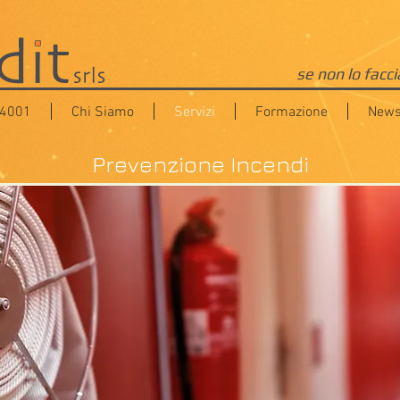
se non lo facc
14001
Chi Siamo
Servizi
Formazione
News
Prevenzione Incendi