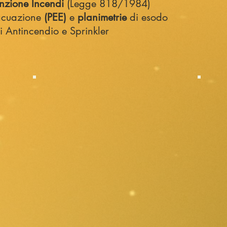
enzione Incendi
(Legge 818/1984)
acuazione
(PEE)
e
planimetrie
di esodo
ci Antincendio e Sprinkler