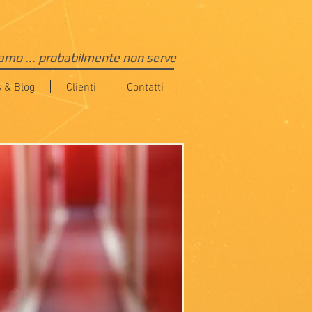
iamo ... probabilmente non serve
 & Blog
Clienti
Contatti