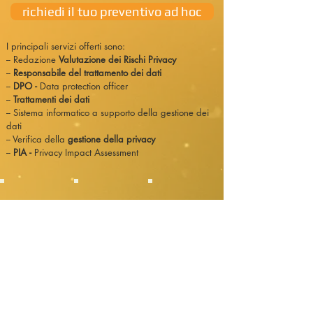
richiedi il tuo preventivo ad hoc
I principali servizi offerti sono:
-- Redazione
Valutazione dei Rischi Privacy
--
Responsabile del trattamento dei dati
--
DPO -
Data protection officer
--
Trattamenti dei dati
-- Sistema informatico a supporto della gestione dei
dati
-- Verifica della
gestione della privacy
--
PIA -
Privacy Impact Assessment
+39.349.2873258
|
info@foxaudit.it