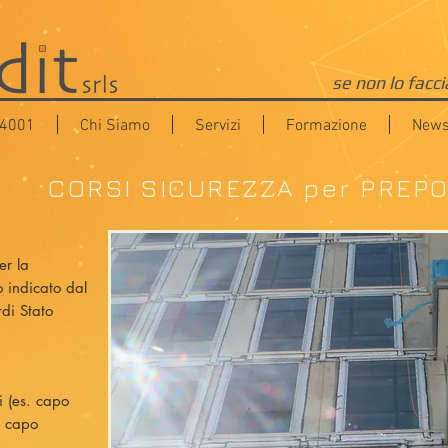
se non lo facc
14001
Chi Siamo
Servizi
Formazione
News
CORSI SICUREZZA per PREPO
r la
 indicato dal
rdi Stato
ri (es. capo
, capo