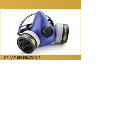
DPI VIE RESPIRATORIE
Il percorso didattico è costituito da una
prima parte teorica di introduzione alle
problematiche specifiche con riferimenti
normativi e operativi, e da una seconda
parte riguardante l’addestramento pratico
al corretto utilizzo e mantenimento dei
D.P.I. di terza categoria per la protezione
delle vie respiratorie.
L’obiettivo è fornire ai lavoratori in
materia di salute e sicurezza sul lavoro le