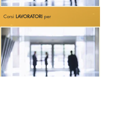
Corsi
LAVORATORI
per
richiedi il tuo preventivo ad hoc
+39.349.2873258
|
info@foxaudit.it
© 2020 by Fox Audit srls - PIVA