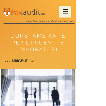
se non lo facciamo ... probabilmente non serve
CORSI AMBIANTE
PER DIRIGENTI E
LAVORATORI
Corsi
DIRIGENTI
per