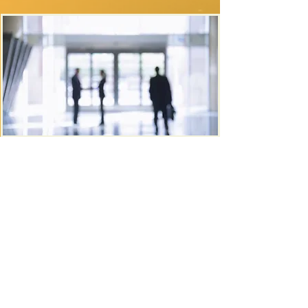
richiedi il tuo preventivo ad hoc
+39.349.2873258
|
info@foxaudit.it
© 2020 by Fox Audit srls - PIVA
06895130489
sede operativa: Via Mazzini , 22 -
Scandicci sede legale: Via
Pisana,
753 - 50143
- Firenze